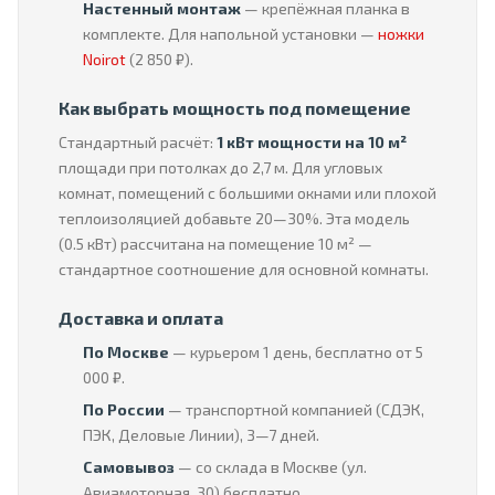
Настенный монтаж
— крепёжная планка в
комплекте. Для напольной установки —
ножки
Noirot
(2 850 ₽).
Как выбрать мощность под помещение
Стандартный расчёт:
1 кВт мощности на 10 м²
площади при потолках до 2,7 м. Для угловых
комнат, помещений с большими окнами или плохой
теплоизоляцией добавьте 20—30%. Эта модель
(0.5 кВт) рассчитана на помещение 10 м² —
стандартное соотношение для основной комнаты.
Доставка и оплата
По Москве
— курьером 1 день, бесплатно от 5
000 ₽.
По России
— транспортной компанией (СДЭК,
ПЭК, Деловые Линии), 3—7 дней.
Самовывоз
— со склада в Москве (ул.
Авиамоторная, 30) бесплатно.