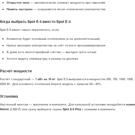
Открытое окно
— автоматически снижает мощность при сквозняке
Память настроек
— сохраняются после отключения электричества
Когда выбрать Spot E-5 вместо Spot E-3
Spot E-5 имеет смысл переплатить, если:
Конвектор будет основным отоплением (а не дополнительным)
Нужна экономия электричества за счёт точного программирования
В доме есть многотарифный счётчик — выгодно греть ночью
Хотите видеть температуру и режим на дисплее
Расчёт мощности
Расчёт стандартный —
1 кВт на 10 м²
. Spot E-5 выпускается в мощностях 500, 750, 1000, 1500,
2000 Вт. Для основного отопления берите модель с запасом 20—30%.
Установка
Настенный монтаж — крепление в комплекте. Для напольной установки понадобятся
ножки
Noirot
(2 850 ₽) или сразу выберите серию
Spot E-5 Plus
с ножками в комплекте.