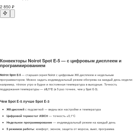
2 850 ₽
Конвекторы Noirot Spot E-5 — с цифровым дисплеем и
программированием
Noirot Spot E-5
— старшая серия Noirot с цифровым ЖК-дисплеем и недельным
программатором. Можно задать индивидуальный режим обогрева на каждый день недели:
например, тёплое утро в будни и постоянная температура в выходные. Точность
поддержания температуры —
±0,1°C
(в 5 раз точнее, чем у Spot E-3).
Чем Spot E-5 лучше Spot E-3
ЖК-дисплей
с подсветкой — видны все настройки и температура
Цифровой термостат ASIC®
— точность ±0,1°C
Недельное программирование
— индивидуальный режим на каждый день
5 режимов работы
: комфорт, эконом, защита от мороза, выкл, программа