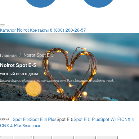
Каталог Noirot
Контакты
8 (800) 200-26-57
Главная
Noirot Spot E-5
Noirot Spot E-5
УЮТНЫЙ ВЕЧЕР ДОМА
Цифровой дисплей, недельное программирование. Разный режим в детской и гостиной.
Spot E-3
Spot E-3 Plus
Spot E-5
Spot E-5 Plus
Spot WI-FI
CNX-4
СЕРИЯ:
CNX-4 Plus
Заказные