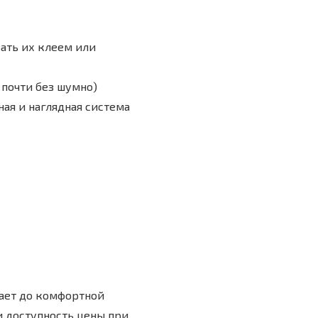
ивать их клеем или
 почти без шумно)
нная и наглядная система
вает до комфортной
и доступность цены при