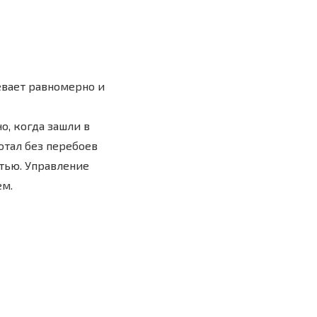
евает равномерно и
о, когда зашли в
ботал без перебоев
тью. Управление
ем.