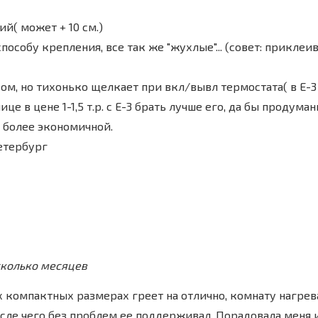
ий( может + 10 см.)
способу крепления, все так же "жухлые"... (совет: прикле
ом, но тихонько щелкает при вкл/вывл термостата( в Е-3
це в цене 1-1,5 т.р. с Е-3 брать лучше его, да бы продума
 более экономичной.
Петербург
сколько месяцев
 компактных размерах греет на отлично, комнату нагре
сле чего без проблем ее поддерживал. Порадовала меня 