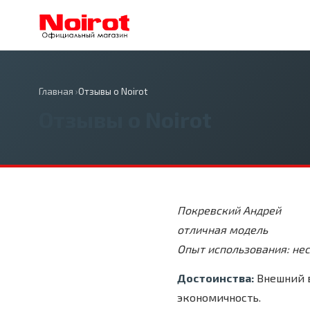
Главная
›
Отзывы о Noirot
Отзывы о Noirot
Покревский Андрей
отличная модель
Опыт использования: не
Достоинства:
Внешний в
экономичность.