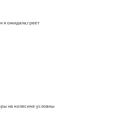
м я ожидала,греет
ифры на колесике условны