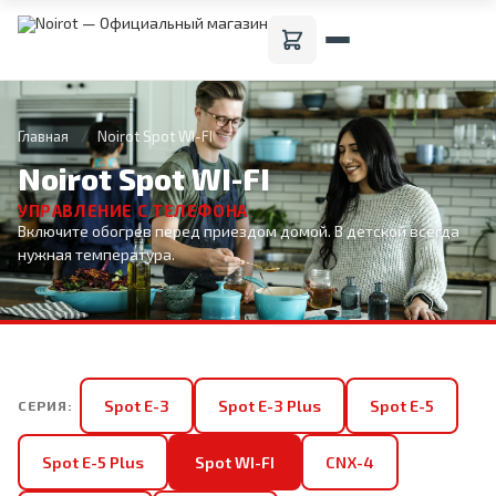
Главная
Noirot Spot WI-FI
Noirot Spot WI-FI
УПРАВЛЕНИЕ С ТЕЛЕФОНА
Включите обогрев перед приездом домой. В детской всегда
нужная температура.
Spot E-3
Spot E-3 Plus
Spot E-5
СЕРИЯ:
Spot E-5 Plus
Spot WI-FI
CNX-4