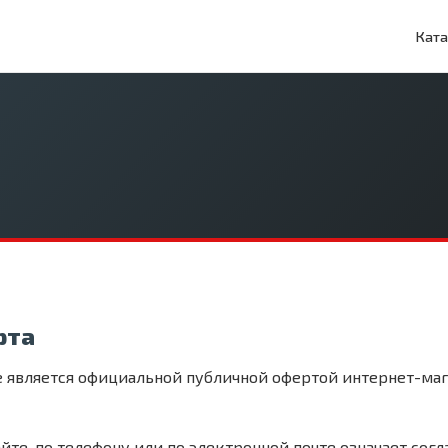
Ката
рта
является официальной публичной офертой интернет-мага
йте, по телефону или по электронной почте означает согл