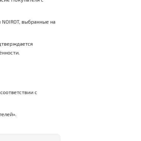
 NOIROT, выбранные на
одтверждается
ённости.
 соответствии с
телей».