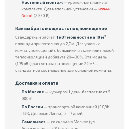
Настенный монтаж
— крепёжная планка в
комплекте. Для напольной установки —
ножки
Noirot
(2 850 ₽).
Как выбрать мощность под помещение
Стандартный расчёт:
1 кВт мощности на 10 м²
площади при потолках до 2,7 м. Для угловых
комнат, помещений с большими окнами или плохой
теплоизоляцией добавьте 20—30%. Эта модель
(1.75 кВт) рассчитана на помещение 22 м² —
стандартное соотношение для основной комнаты.
Доставка и оплата
По Москве
— курьером 1 день, бесплатно от 5
000 ₽.
По России
— транспортной компанией (СДЭК,
ПЭК, Деловые Линии), 3—7 дней.
Самовывоз
— со склада в Москве (ул.
Авиамоторная, 30) бесплатно.