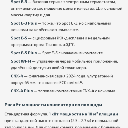
Spot E-3
— базовая серия с электронным термостатом,
оптимальное соотношение цены и качества. Для основной
массы квартир и дач.
Spot E-3 Plus
— то же, что Spot E-3, но с напольными
ножками на колёсиках в комплекте.
Spot E-5
— с цифровым ЖК-дисплеем и недельным
программатором. Точность ±0,1°C.
Spot E-5 Plus
— Spot E-5 с ножками в комплекте.
Spot WI-FI
— управление через мобильное приложение,
удалённый доступ из любой точки мира.
CNX-4
— флагманская серия 2024 года, ультратонкий
корпус 65 мм, технология ECOcontrol®.
CNX-4 Plus
— топовая комплектация CNX-4 с ножками.
Расчёт мощности конвектора по площади
Стандартная формула:
1 кВт мощности на 10 м² площади
при стандартной высоте потолков (2,5—2,7 м) и нормальной
теплоизоляции. Для угловых комнат, помещений с большими