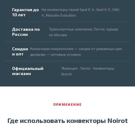
Гарантия до
На конвекторы серий Spot E-4, Spot E-5, CNX-
10 лет
4, Melodie Evolution
Доставка по
Транспортные компании, Почта, курьер
России
по Москве
Скидки
Розничным покупателям — скидки от указанных цен;
и опт
дилерам — оптовые условия
Официальный
Франция · Тепло · Конвекторы
магазин
Noirot
ПРИМЕНЕНИЕ
Где использовать конвекторы Noirot