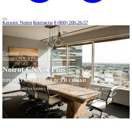
Каталог Noirot
Контакты
8 (800) 200-26-57
Главная
Noirot CNX-4 Plus
Noirot CNX-4 Plus
ПРЕМИУМ-УЮТ ДЛЯ ВСЕЙ СЕМЬИ
Топовая комплектация с ножками. Безопасный нагрев, корпус не
выше 60°C.