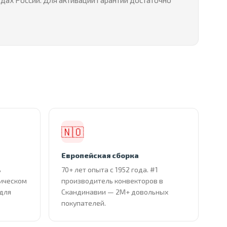
одах России. Для активации гарантии достаточно
🇳🇴
Европейская сборка
ь
70+ лет опыта с 1952 года. #1
тическом
производитель конвекторов в
 для
Скандинавии — 2М+ довольных
покупателей.