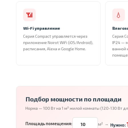
📶
💧
Wi-Fi управление
Влагоз
Серия Compact управляется через
Серия C
приложение Noirot WiFi (iOS/Android),
IP24 — 
расписания, Alexa и Google Home.
ванной 
помеще
Подбор мощности по площади
Норма — 100 Вт на 1 м² жилой комнаты (120-130 Вт д
Площадь помещения:
м²
→
Нужно: