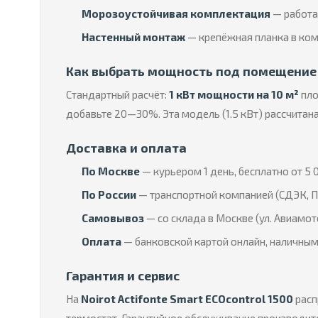
Морозоустойчивая комплектация
— работае
Настенный монтаж
— крепёжная планка в ком
Как выбрать мощность под помещение
Стандартный расчёт:
1 кВт мощности на 10 м²
пло
добавьте 20—30%. Эта модель (1.5 кВт) рассчитан
Доставка и оплата
По Москве
— курьером 1 день, бесплатно от 5 0
По России
— транспортной компанией (СДЭК, П
Самовывоз
— со склада в Москве (ул. Авиамот
Оплата
— банковской картой онлайн, наличным
Гарантия и сервис
На
Noirot Actifonte Smart ECOcontrol 1500
расп