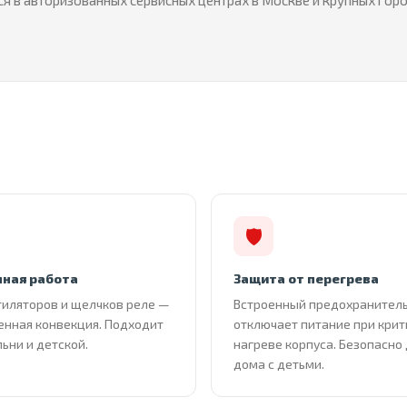
я в авторизованных сервисных центрах в Москве и крупных гор
🛡
ная работа
Защита от перегрева
тиляторов и щелчков реле —
Встроенный предохранител
енная конвекция. Подходит
отключает питание при кри
льни и детской.
нагреве корпуса. Безопасно
дома с детьми.