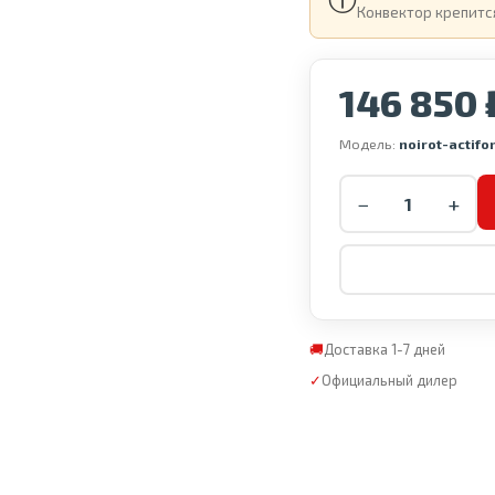
Конвектор крепится
146 850 
Модель:
noirot-actif
−
+
🚚
Доставка 1-7 дней
✓
Официальный дилер