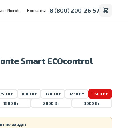
8 (800) 200-26-57
лог Noirot
Контакты
fonte Smart ECOcontrol
750 Вт
1000 Вт
1200 Вт
1250 Вт
1500 Вт
1800 Вт
2000 Вт
3000 Вт
кт не входят