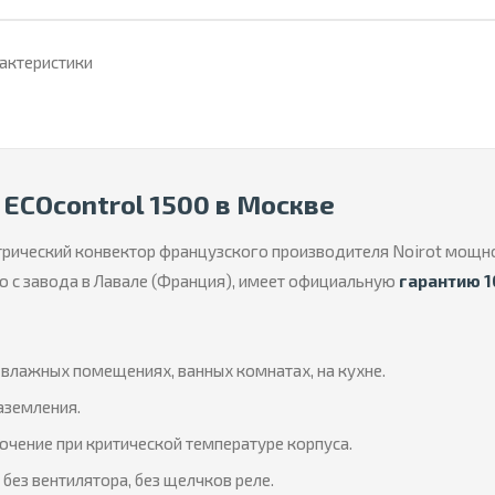
рактеристики
 ECOcontrol 1500 в Москве
рический конвектор французского производителя Noirot мощ
ю с завода в Лавале (Франция), имеет официальную
гарантию 1
влажных помещениях, ванных комнатах, на кухне.
аземления.
чение при критической температуре корпуса.
без вентилятора, без щелчков реле.