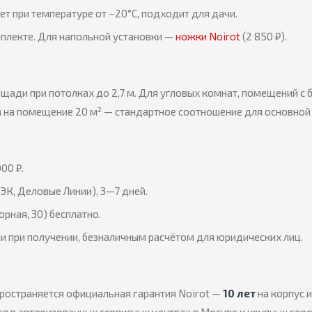
т при температуре от −20°C, подходит для дачи.
плекте. Для напольной установки —
ножки Noirot
(2 850 ₽).
щади при потолках до 2,7 м. Для угловых комнат, помещений с
а на помещение 20 м² — стандартное соотношение для основной
00 ₽.
ЭК, Деловые Линии), 3—7 дней.
орная, 30) бесплатно.
и при получении, безналичным расчётом для юридических лиц.
ространяется официальная гарантия Noirot —
10 лет
на корпус 