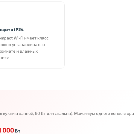
ащита IP24
ompact Wi-Fi имеет класс
можно устанавливать в
комнате и влажных
ниях.
ля кухни и ванной, 80 Вт для спальни). Максимум одного конвекто
1 000
Вт