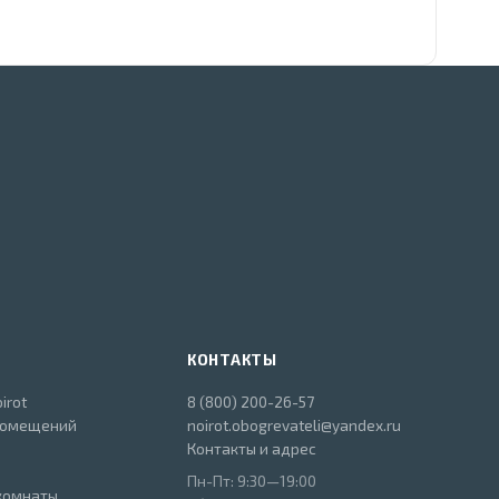
КОНТАКТЫ
irot
8 (800) 200-26-57
помещений
noirot.obogrevateli@yandex.ru
Контакты и адрес
Пн-Пт: 9:30—19:00
комнаты