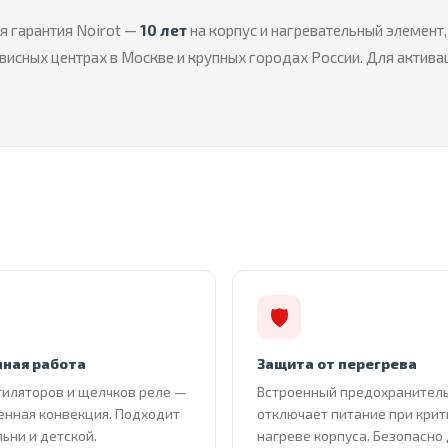
я гарантия Noirot —
10 лет
на корпус и нагревательный элемент
исных центрах в Москве и крупных городах России. Для активац
🛡
ная работа
Защита от перегрева
тиляторов и щелчков реле —
Встроенный предохранител
енная конвекция. Подходит
отключает питание при кри
льни и детской.
нагреве корпуса. Безопасно