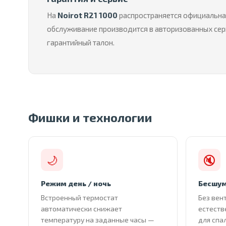
На
Noirot R21 1000
распространяется официальна
обслуживание производится в авторизованных серв
гарантийный талон.
Фишки и технологии
🌙
🔇
Режим день / ночь
Бесшум
Встроенный термостат
Без вен
автоматически снижает
естеств
температуру на заданные часы —
для спа