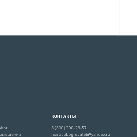
КОНТАКТЫ
irot
8 (800) 200-26-57
помещений
noirot.obogrevateli@yandex.ru