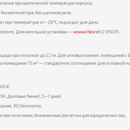
чение при критической температуре корпуса.
без вентилятора, без щелчков реле.
т при температуре от −20°C, подходит для дачи.
плекте. Для напольной установки —
ножки Noirot
(2 850 ₽).
щади при потолках до 2,7 м. Для угловых комнат, помещений с
на помещение 15 м² — стандартное соотношение для основной к
00 ₽.
ЭК, Деловые Линии), 3—7 дней.
орная, 30) бесплатно.
и при получении, безналичным расчётом для юридических лиц.