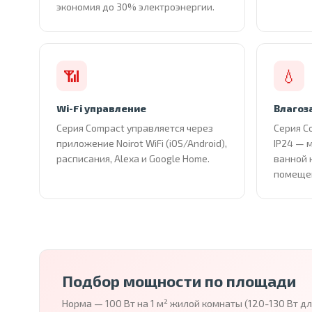
экономия до 30% электроэнергии.
📶
💧
Wi-Fi управление
Влагоз
Серия Compact управляется через
Серия C
приложение Noirot WiFi (iOS/Android),
IP24 — 
расписания, Alexa и Google Home.
ванной 
помеще
Подбор мощности по площади
Норма — 100 Вт на 1 м² жилой комнаты (120-130 Вт д