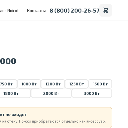
8 (800) 200-26-57
лог Noirot
Контакты
1000
750 Вт
1000 Вт
1200 Вт
1250 Вт
1500 Вт
1800 Вт
2000 Вт
3000 Вт
кт не входят
 на стену. Ножки приобретаются отдельно как аксессуар.