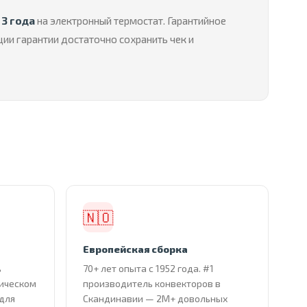
,
3 года
на электронный термостат. Гарантийное
ии гарантии достаточно сохранить чек и
🇳🇴
Европейская сборка
ь
70+ лет опыта с 1952 года. #1
тическом
производитель конвекторов в
 для
Скандинавии — 2М+ довольных