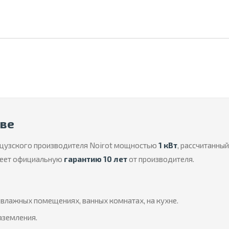
кве
нцузского производителя Noirot мощностью
1 кВт
, рассчитанн
имеет официальную
гарантию 10 лет
от производителя.
влажных помещениях, ванных комнатах, на кухне.
аземления.