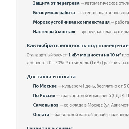
Защита от перегрева
— автоматическое отклю
Бесшумная работа
— естественная конвекция 
Морозоустойчивая комплектация
— работае
Настенный монтаж
— крепёжная планка в ком
Как выбрать мощность под помещение
Стандартный расчёт:
1 кВт мощности на 10 м²
пло
добавьте 20—30%. Эта модель (1 кВт) рассчитана 
Доставка и оплата
По Москве
— курьером 1 день, бесплатно от 5 0
По России
— транспортной компанией (СДЭК, П
Самовывоз
— со склада в Москве (ул. Авиамот
Оплата
— банковской картой онлайн, наличным
Гарантия и сервис