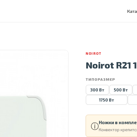
Ката
NOIROT
Noirot R21 
ТИПОРАЗМЕР
300 Вт
500 Вт
1750 Вт
Ножки в компле
ⓘ
Конвектор крепится