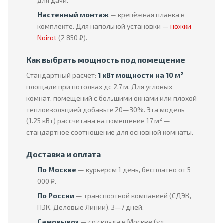
для дачи.
Настенный монтаж
— крепёжная планка в
комплекте. Для напольной установки —
ножки
Noirot
(2 850 ₽).
Как выбрать мощность под помещение
Стандартный расчёт:
1 кВт мощности на 10 м²
площади при потолках до 2,7 м. Для угловых
комнат, помещений с большими окнами или плохой
теплоизоляцией добавьте 20—30%. Эта модель
(1.25 кВт) рассчитана на помещение 17 м² —
стандартное соотношение для основной комнаты.
Доставка и оплата
По Москве
— курьером 1 день, бесплатно от 5
000 ₽.
По России
— транспортной компанией (СДЭК,
ПЭК, Деловые Линии), 3—7 дней.
Самовывоз
— со склада в Москве (ул.