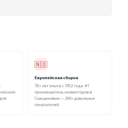
🇳🇴
Европейская сборка
ь
70+ лет опыта с 1952 года. #1
тическом
производитель конвекторов в
 для
Скандинавии — 2М+ довольных
покупателей.