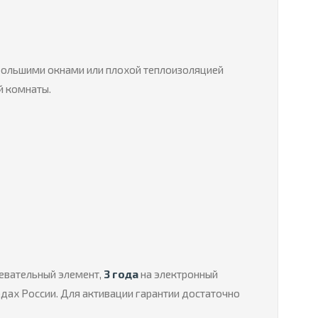
 большими окнами или плохой теплоизоляцией
й комнаты.
ревательный элемент,
3 года
на электронный
одах России. Для активации гарантии достаточно