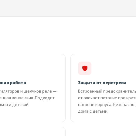
🛡
ная работа
Защита от перегрева
тиляторов и щелчков реле —
Встроенный предохранител
енная конвекция. Подходит
отключает питание при кри
льни и детской.
нагреве корпуса. Безопасно
дома с детьми.