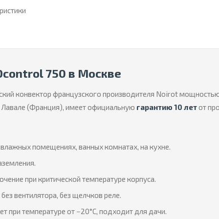
еристики
Ocontrol 750 в Москве
ский конвектор французского производителя Noirot мощность
 в Лавале (Франция), имеет официальную
гарантию 10 лет
от пр
влажных помещениях, ванных комнатах, на кухне.
аземления.
чение при критической температуре корпуса.
без вентилятора, без щелчков реле.
т при температуре от −20°C, подходит для дачи.