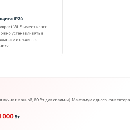
ащита IP24
ompact Wi-Fi имеет класс
можно устанавливать в
комнате и влажных
ниях.
ля кухни и ванной, 80 Вт для спальни). Максимум одного конвекто
1 000
Вт