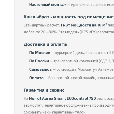
Настенный монтаж
— крепёжная планка в ком
Как выбрать мощность под помещение
Стандартный расчёт:
1 кВт мощности на 10 м²
пло
добавьте 20—30%. Эта модель (0.75 кВт) рассчита
Доставка и оплата
По Москве
— курьером 1 день, бесплатно от 5 0
По России
— транспортной компанией (СДЭК, П
Самовывоз
— со склада в Москве (ул. Авиамот
Оплата
— банковской картой онлайн, наличным
Гарантия и сервис
На
Noirot Aurea Smart ECOcontrol 750
распростр
термостат. Гарантийное обслуживание производитс
сохранить чек и гарантийный талон.