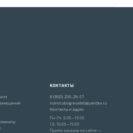
КОНТАКТЫ
irot
8 (800) 200-26-57
помещений
noirot.obogrevateli@yandex.ru
Контакты и адрес
Пн-Пт: 9:30—19:00
комнаты
Сб: 10:00—15:00
ж
Приём заказов на сайте —