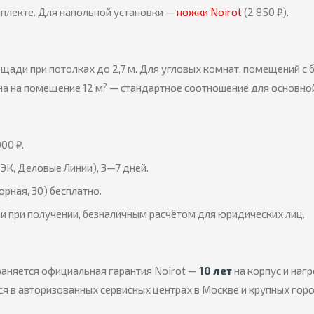
плекте. Для напольной установки —
ножки Noirot
(2 850 ₽).
щади при потолках до 2,7 м. Для угловых комнат, помещений с
на на помещение 12 м² — стандартное соотношение для основно
00 ₽.
ЭК, Деловые Линии), 3—7 дней.
орная, 30) бесплатно.
и при получении, безналичным расчётом для юридических лиц.
аняется официальная гарантия Noirot —
10 лет
на корпус и наг
я в авторизованных сервисных центрах в Москве и крупных гор