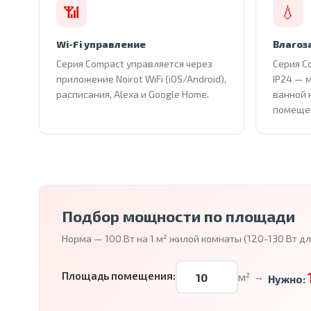
📶
💧
Wi-Fi управление
Влагоз
Серия Compact управляется через
Серия C
приложение Noirot WiFi (iOS/Android),
IP24 — 
расписания, Alexa и Google Home.
ванной 
помеще
Подбор мощности по площади
Норма — 100 Вт на 1 м² жилой комнаты (120-130 Вт д
Площадь помещения:
м²
→
Нужно: