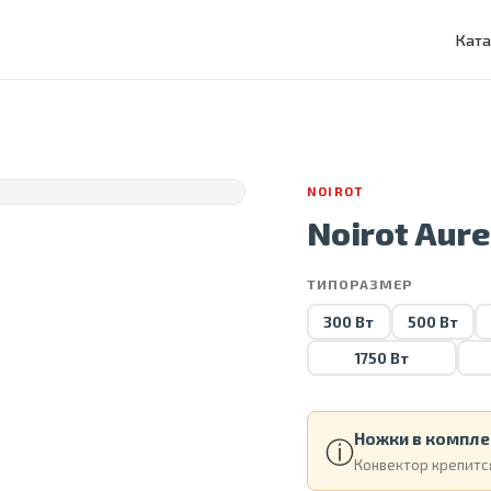
Ката
NOIROT
Noirot Aure
ТИПОРАЗМЕР
300 Вт
500 Вт
1750 Вт
Ножки в компле
ⓘ
Конвектор крепится