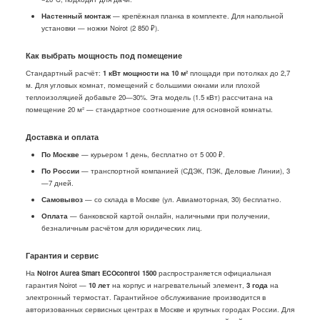
Настенный монтаж
— крепёжная планка в комплекте. Для напольной
установки —
ножки Noirot
(2 850 ₽).
Как выбрать мощность под помещение
Стандартный расчёт:
1 кВт мощности на 10 м²
площади при потолках до 2,7
м. Для угловых комнат, помещений с большими окнами или плохой
теплоизоляцией добавьте 20—30%. Эта модель (1.5 кВт) рассчитана на
помещение 20 м² — стандартное соотношение для основной комнаты.
Доставка и оплата
По Москве
— курьером 1 день, бесплатно от 5 000 ₽.
По России
— транспортной компанией (СДЭК, ПЭК, Деловые Линии), 3
—7 дней.
Самовывоз
— со склада в Москве (ул. Авиамоторная, 30) бесплатно.
Оплата
— банковской картой онлайн, наличными при получении,
безналичным расчётом для юридических лиц.
Гарантия и сервис
На
Noirot Aurea Smart ECOcontrol 1500
распространяется официальная
гарантия Noirot —
10 лет
на корпус и нагревательный элемент,
3 года
на
электронный термостат. Гарантийное обслуживание производится в
авторизованных сервисных центрах в Москве и крупных городах России. Для