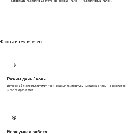
активации гарантии достаточно сохранить чек и гарантийный талон.
Фишки и технологии
🌙
Режим день / ночь
Встроенный термостат автоматически снижает температуру на заданные часы — экономия до
30% электроэнергии.
🔇
Бесшумная работа