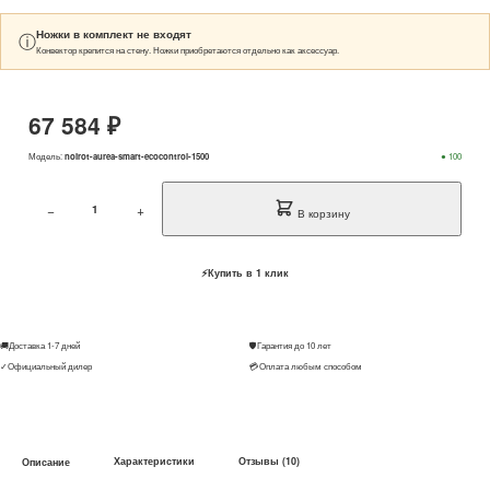
Ножки в комплект не входят
ⓘ
Конвектор крепится на стену. Ножки приобретаются отдельно как аксессуар.
67 584 ₽
Модель:
noirot-aurea-smart-ecocontrol-1500
● 100
−
+
В корзину
⚡
Купить в 1 клик
🚚
Доставка 1-7 дней
🛡
Гарантия до 10 лет
✓
Официальный дилер
💳
Оплата любым способом
Характеристики
Отзывы (10)
Описание