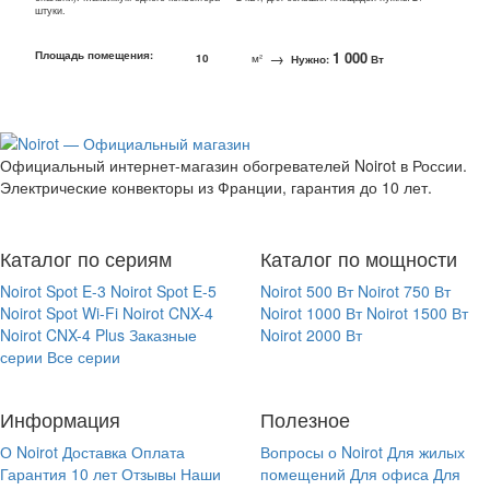
штуки.
Площадь помещения:
→
1 000
м²
Нужно:
Вт
Официальный интернет-магазин обогревателей Noirot в России.
Электрические конвекторы из Франции, гарантия до 10 лет.
Каталог по сериям
Каталог по мощности
Noirot Spot E-3
Noirot Spot E-5
Noirot 500 Вт
Noirot 750 Вт
Noirot Spot Wi-Fi
Noirot CNX-4
Noirot 1000 Вт
Noirot 1500 Вт
Noirot CNX-4 Plus
Заказные
Noirot 2000 Вт
серии
Все серии
Информация
Полезное
О Noirot
Доставка
Оплата
Вопросы о Noirot
Для жилых
Гарантия 10 лет
Отзывы
Наши
помещений
Для офиса
Для