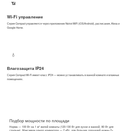
📶
Wi-Fi управление
Серия Compact управляется через приложение Noirot WiFi (iOS/Android), расписания, Alexa и
Google Home.
💧
Влагозащита IP24
Серия Compact Wi-Fi имеет класс IP24 — можно устанавливать в ванной комнате и влажных
помещениях.
Подбор мощности по площади
Норма — 100 Вт на 1 м² жилой комнаты (120-130 Вт для кухни и ванной, 80 Вт для
спальни). Максимум одного конвектора — 2 кВт, для больших площадей нужны 2+