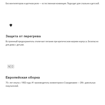
Без вентиляторов и щелчков реле — естественная конвекция. Подходит для спальни и детской.
🛡
Защита от перегрева
Встроенный предохранитель отключает питание при критическом нагреве корпуса. Безопасно
для дома с детьми.
🇳🇴
Европейская сборка
70+ лет опыта с 1952 года. #1 производитель конвекторов в Скандинавии — 2М+ довольных
покупателей.