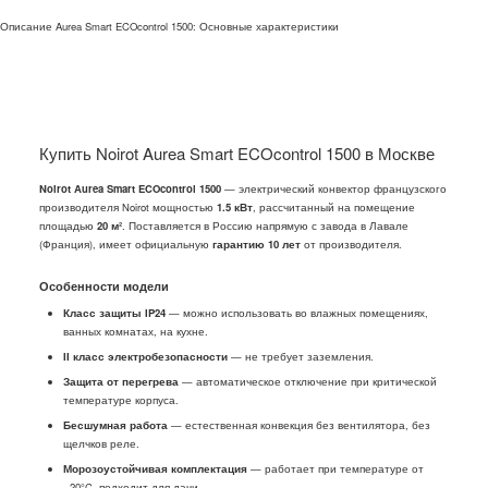
Описание Aurea Smart ECOcontrol 1500: Основные характеристики
Купить Noirot Aurea Smart ECOcontrol 1500 в Москве
Noirot Aurea Smart ECOcontrol 1500
— электрический конвектор французского
производителя Noirot мощностью
1.5 кВт
, рассчитанный на помещение
площадью
20 м²
. Поставляется в Россию напрямую с завода в Лавале
(Франция), имеет официальную
гарантию 10 лет
от производителя.
Особенности модели
Класс защиты IP24
— можно использовать во влажных помещениях,
ванных комнатах, на кухне.
II класс электробезопасности
— не требует заземления.
Защита от перегрева
— автоматическое отключение при критической
температуре корпуса.
Бесшумная работа
— естественная конвекция без вентилятора, без
щелчков реле.
Морозоустойчивая комплектация
— работает при температуре от
−20°C, подходит для дачи.