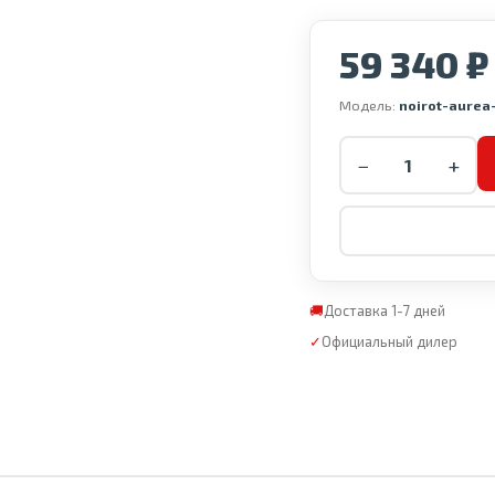
59 340 ₽
Модель:
noirot-aurea
−
+
🚚
Доставка 1-7 дней
✓
Официальный дилер