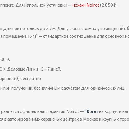
плекте. Для напольной установки —
ножки Noirot
(2 850 ₽).
щади при потолках до 2,7 м. Для угловых комнат, помещений с
на помещение 15 м² — стандартное соотношение для основной к
00 ₽.
ЭК, Деловые Линии), 3—7 дней.
орная, 30) бесплатно.
и при получении, безналичным расчётом для юридических лиц.
траняется официальная гарантия Noirot —
10 лет
на корпус и на
я в авторизованных сервисных центрах в Москве и крупных гор