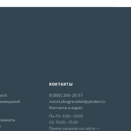
КОНТАКТЫ
irot
8 (800) 200-26-57
помещений
noirot.obogrevateli@yandex.ru
Контакты и адрес
Пн-Пт: 9:30—19:00
комнаты
Сб: 10:00—15:00
ж
Приём заказов на сайте —