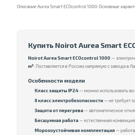
Описание Aurea Smart ECOcontrol 1000: Основные харак
Купить Noirot Aurea Smart EC
Noirot Aurea Smart ECOcontrol 1000
— электрич
м²
. Поставляется в Россию напрямую с завода в 
Особенности модели
Класс защиты IP24
— можно использовать во 
II класс электробезопасности
— не требует з
Защита от перегрева
— автоматическое отклю
Бесшумная работа
— естественная конвекция 
Морозоустойчивая комплектация
— работае