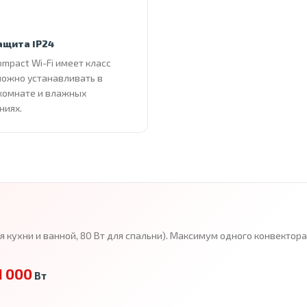
ащита IP24
ompact Wi-Fi имеет класс
можно устанавливать в
комнате и влажных
ниях.
ля кухни и ванной, 80 Вт для спальни). Максимум одного конвекто
1 000
Вт