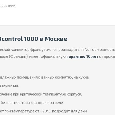
теристики
Ocontrol 1000 в Москве
еский конвектор французского производителя Noirot мощнос
Лавале (Франция), имеет официальную
гарантию 10 лет
от произ
влажных помещениях, ванных комнатах, на кухне.
аземления.
чение при критической температуре корпуса.
без вентилятора, без щелчков реле.
т при температуре от −20°C, подходит для дачи.