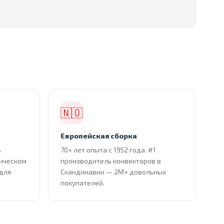
🇳🇴
Европейская сборка
ь
70+ лет опыта с 1952 года. #1
тическом
производитель конвекторов в
 для
Скандинавии — 2М+ довольных
покупателей.