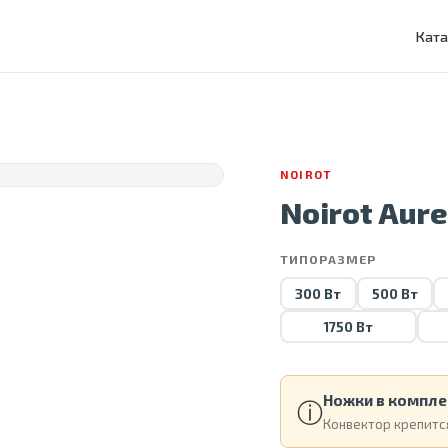
Ката
NOIROT
Noirot Aure
ТИПОРАЗМЕР
300 Вт
500 Вт
1750 Вт
Ножки в компле
ⓘ
Конвектор крепится