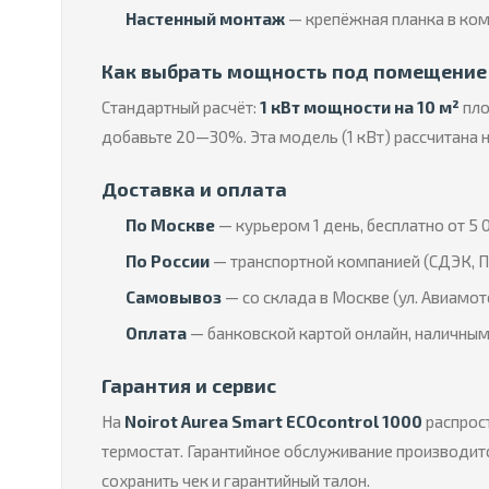
Настенный монтаж
— крепёжная планка в ком
Как выбрать мощность под помещение
Стандартный расчёт:
1 кВт мощности на 10 м²
пло
добавьте 20—30%. Эта модель (1 кВт) рассчитана 
Доставка и оплата
По Москве
— курьером 1 день, бесплатно от 5 0
По России
— транспортной компанией (СДЭК, П
Самовывоз
— со склада в Москве (ул. Авиамот
Оплата
— банковской картой онлайн, наличным
Гарантия и сервис
На
Noirot Aurea Smart ECOcontrol 1000
распрос
термостат. Гарантийное обслуживание производитс
сохранить чек и гарантийный талон.