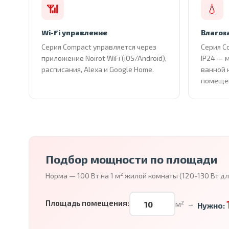
📶
💧
Wi-Fi управление
Влагоз
Серия Compact управляется через
Серия C
приложение Noirot WiFi (iOS/Android),
IP24 — 
расписания, Alexa и Google Home.
ванной 
помеще
Подбор мощности по площади
Норма — 100 Вт на 1 м² жилой комнаты (120-130 Вт д
Площадь помещения:
м²
→
Нужно: