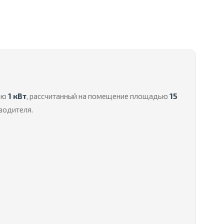
тью
1 кВт
, рассчитанный на помещение площадью
15
водителя.