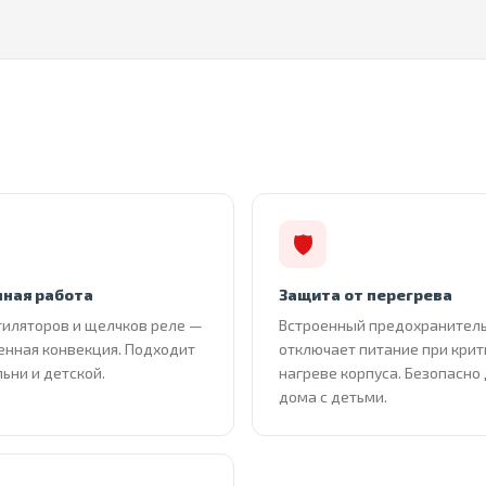
🛡
ная работа
Защита от перегрева
тиляторов и щелчков реле —
Встроенный предохранител
енная конвекция. Подходит
отключает питание при кри
льни и детской.
нагреве корпуса. Безопасно
дома с детьми.