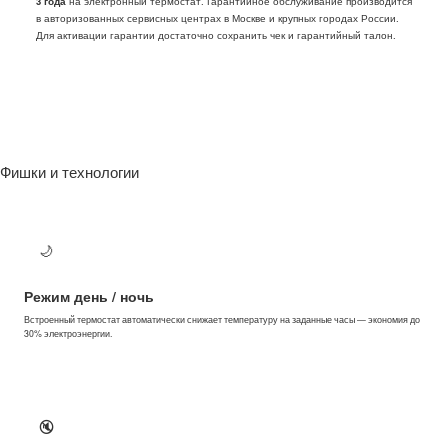
3 года
на электронный термостат. Гарантийное обслуживание производится
в авторизованных сервисных центрах в Москве и крупных городах России.
Для активации гарантии достаточно сохранить чек и гарантийный талон.
Фишки и технологии
🌙
Режим день / ночь
Встроенный термостат автоматически снижает температуру на заданные часы — экономия до
30% электроэнергии.
🔇