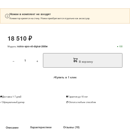
Ножки в комплект не входят
ⓘ
Конвектор крепится на стену. Ножки приобретаются отдельно как аксессуар.
18 510 ₽
Модель:
noirot-spot-e5-digital-2000w
● 100
−
+
В корзину
⚡
Купить в 1 клик
🚚
Доставка 1-7 дней
🛡
Гарантия до 10 лет
✓
Официальный дилер
💳
Оплата любым способом
Характеристики
Отзывы (10)
Описание