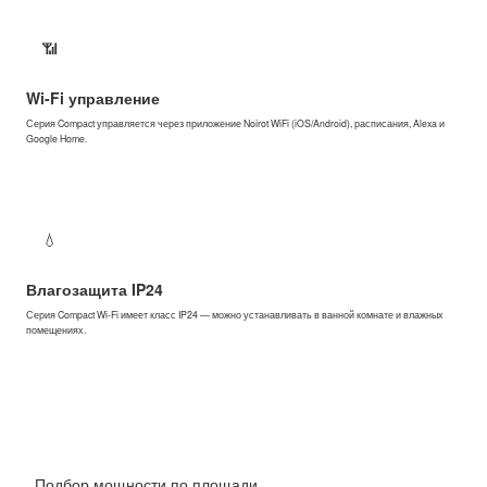
📶
Wi-Fi управление
Серия Compact управляется через приложение Noirot WiFi (iOS/Android), расписания, Alexa и
Google Home.
💧
Влагозащита IP24
Серия Compact Wi-Fi имеет класс IP24 — можно устанавливать в ванной комнате и влажных
помещениях.
Подбор мощности по площади