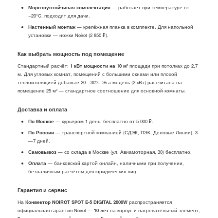
Морозоустойчивая комплектация
— работает при температуре от
−20°C, подходит для дачи.
Настенный монтаж
— крепёжная планка в комплекте. Для напольной
установки —
ножки Noirot
(2 850 ₽).
Как выбрать мощность под помещение
Стандартный расчёт:
1 кВт мощности на 10 м²
площади при потолках до 2,7
м. Для угловых комнат, помещений с большими окнами или плохой
теплоизоляцией добавьте 20—30%. Эта модель (2 кВт) рассчитана на
помещение 25 м² — стандартное соотношение для основной комнаты.
Доставка и оплата
По Москве
— курьером 1 день, бесплатно от 5 000 ₽.
По России
— транспортной компанией (СДЭК, ПЭК, Деловые Линии), 3
—7 дней.
Самовывоз
— со склада в Москве (ул. Авиамоторная, 30) бесплатно.
Оплата
— банковской картой онлайн, наличными при получении,
безналичным расчётом для юридических лиц.
Гарантия и сервис
На
Конвектор NOIROT SPOT E-5 DIGITAL 2000W
распространяется
официальная гарантия Noirot —
10 лет
на корпус и нагревательный элемент,