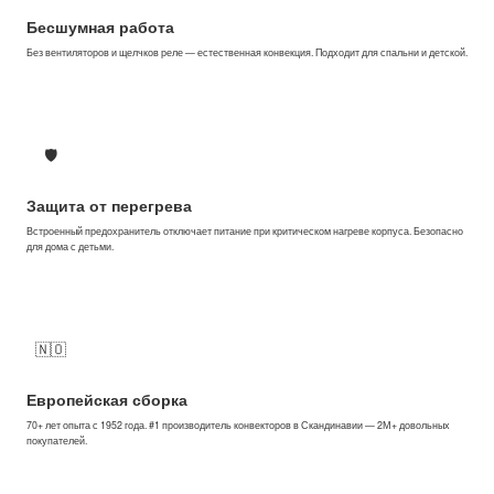
Бесшумная работа
Без вентиляторов и щелчков реле — естественная конвекция. Подходит для спальни и детской.
🛡
Защита от перегрева
Встроенный предохранитель отключает питание при критическом нагреве корпуса. Безопасно
для дома с детьми.
🇳🇴
Европейская сборка
70+ лет опыта с 1952 года. #1 производитель конвекторов в Скандинавии — 2М+ довольных
покупателей.