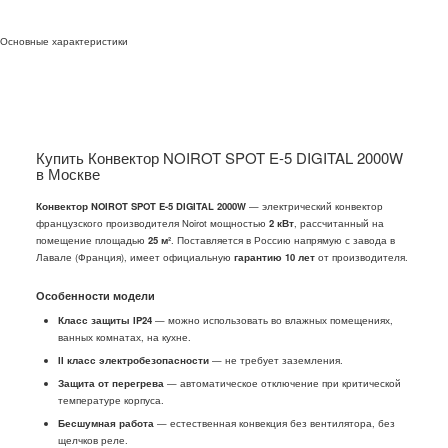
Основные характеристики
Купить Конвектор NOIROT SPOT E-5 DIGITAL 2000W
в Москве
Конвектор NOIROT SPOT E-5 DIGITAL 2000W
— электрический конвектор
французского производителя Noirot мощностью
2 кВт
, рассчитанный на
помещение площадью
25 м²
. Поставляется в Россию напрямую с завода в
Лавале (Франция), имеет официальную
гарантию 10 лет
от производителя.
Особенности модели
Класс защиты IP24
— можно использовать во влажных помещениях,
ванных комнатах, на кухне.
II класс электробезопасности
— не требует заземления.
Защита от перегрева
— автоматическое отключение при критической
температуре корпуса.
Бесшумная работа
— естественная конвекция без вентилятора, без
щелчков реле.