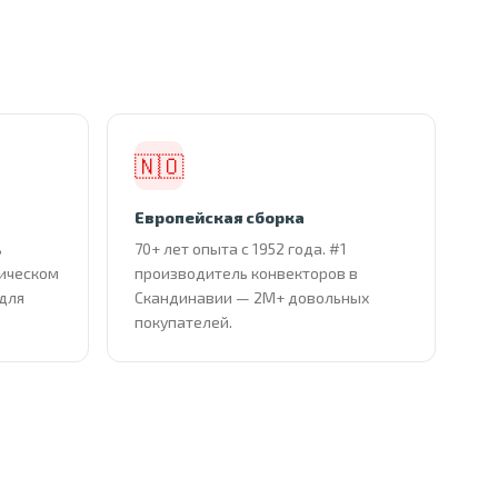
🇳🇴
Европейская сборка
ь
70+ лет опыта с 1952 года. #1
тическом
производитель конвекторов в
 для
Скандинавии — 2М+ довольных
покупателей.