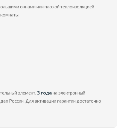
 большими окнами или плохой теплоизоляцией
 комнаты.
ательный элемент,
3 года
на электронный
одах России. Для активации гарантии достаточно