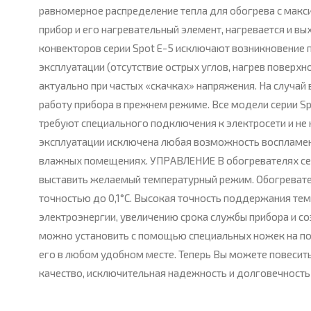
равномерное распределение тепла для обогрева с макс
прибор и его нагревательный элемент, нагревается и 
конвекторов серии Spot Е-5 исключают возникновение п
эксплуатации (отсутствие острых углов, нагрев поверхн
актуально при частых «скачках» напряжения. На случа
работу прибора в прежнем режиме. Все модели серии Spo
требуют специального подключения к электросети и не 
эксплуатации исключена любая возможность воспламене
влажных помещениях. УПРАВЛЕНИЕ В обогревателях сери
выставить желаемый температурный режим. Обогревате
точностью до 0,1°С. Высокая точность поддержания тем
электроэнергии, увеличению срока службы прибора и 
можно установить с помощью специальных ножек на пол
его в любом удобном месте. Теперь Вы можете повесить 
качество, исключительная надежность и долговечность