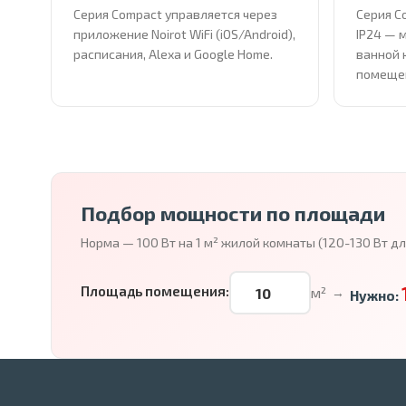
Серия Compact управляется через
Серия C
приложение Noirot WiFi (iOS/Android),
IP24 — 
расписания, Alexa и Google Home.
ванной 
помеще
Подбор мощности по площади
Норма — 100 Вт на 1 м² жилой комнаты (120-130 Вт д
Площадь помещения:
м²
→
Нужно: