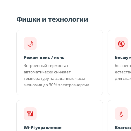
Фишки и технологии
🌙
🔇
Режим день / ночь
Бесшум
Встроенный термостат
Без вен
автоматически снижает
естеств
температуру на заданные часы —
для спа
экономия до 30% электроэнергии.
📶
💧
Wi-Fi управление
Влагоз