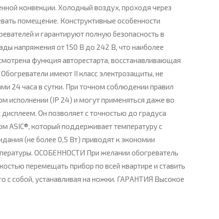
нной конвекции. Холодный воздух, проходя через
ревать помещение. Конструктивные особенности
ревателей и гарантируют полную безопасность в
ады напряжения от 150 В до 242 В, что наиболее
усмотрена функция авторестарта, восстанавливающая
 Обогреватели имеют II класс электрозащиты, не
ми 24 часа в сутки. При точном соблюдении правил
 исполнении (IP 24) и могут применяться даже во
дисплеем. Он позволяет с точностью до градуса
м ASIC®, который поддерживает температуру с
дания (не более 0,5 Вт) приводят к экономии
мпературы. ОСОБЕННОСТИ При желании обогреватель
костью перемещать прибор по всей квартире и ставить
его с собой, устанавливая на ножки. ГАРАНТИЯ Высокое