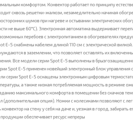
имальным комфортом. Конвектор работает по принципу естестве
выходит сквозь решетки-жалюзи, незамедлительно начиная обог
осторонних шумов при нагреве и остывании электрических обог
ости не выше 60°С). Электронная автоматика выдерживает переп
й возможных перебоев с электропитанием в обогревателях пред
t E-5 снабжены кабелем длиной 110 см с электрической вилкой.
нуждаются в заземлении, что позволяет оставлять их включенны
ния. Все модели серии Spot Е-5 выполнены в брызгозащищенном
и Spot Е-5 применен новейший электронный блок управления с 
ли серии Spot Е-5 оснащены электронным цифровым термостато
пературы, а также низкая потребляемая мощность в режиме ожи
созданию максимального комфорта в помещении без скачков те
 (дополнительная опция). Ножки с колесиками позволяют с лег
конвектор на стену у себя на даче и, уезжая в город, забирать 
 продукции обеспечивает ресурс непреры