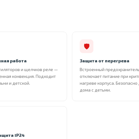
🛡
ная работа
Защита от перегрева
тиляторов и щелчков реле —
Встроенный предохранител
енная конвекция. Подходит
отключает питание при кри
льни и детской.
нагреве корпуса. Безопасно
дома с детьми.
ащита IP24