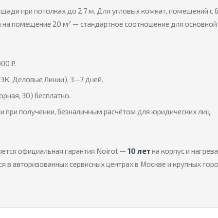
щади при потолках до 2,7 м. Для угловых комнат, помещений с
а на помещение 20 м² — стандартное соотношение для основной
00 ₽.
ЭК, Деловые Линии), 3—7 дней.
орная, 30) бесплатно.
и при получении, безналичным расчётом для юридических лиц.
ется официальная гарантия Noirot —
10 лет
на корпус и нагрев
я в авторизованных сервисных центрах в Москве и крупных гор