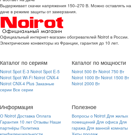
Выдерживает скачки напряжения 150–270 В. Можно оставлять на
даче в режиме защиты от замерзания.
Официальный интернет-магазин обогревателей Noirot в России.
Электрические конвекторы из Франции, гарантия до 10 лет.
Каталог по сериям
Каталог по мощности
Noirot Spot E-3
Noirot Spot E-5
Noirot 500 Вт
Noirot 750 Вт
Noirot Spot Wi-Fi
Noirot CNX-4
Noirot 1000 Вт
Noirot 1500 Вт
Noirot CNX-4 Plus
Заказные
Noirot 2000 Вт
серии
Все серии
Информация
Полезное
О Noirot
Доставка
Оплата
Вопросы о Noirot
Для жилых
Гарантия 10 лет
Отзывы
Наши
помещений
Для офиса
Для
партнёры
Политика
гаража
Для ванной комнаты
конфиденциальности
Хиты продаж