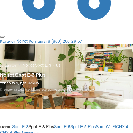
Каталог Noirot
Контакты
8 (800) 200-26-57
Главная
Noirot Spot E-3 Plus
Noirot Spot E-3 Plus
ТЕПЛО ТАМ, ГДЕ НУЖНО
С ножками на колёсиках. Можно перенести из спальни в детскую за минуту.
Spot E-3
Spot E-3 Plus
Spot E-5
Spot E-5 Plus
Spot WI-FI
CNX-4
СЕРИЯ:
CNX-4 Plus
Заказные