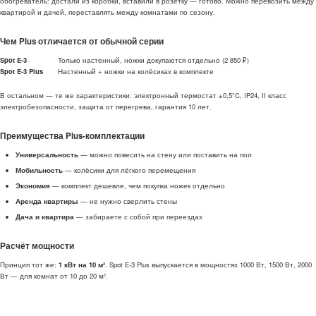
обогреватель: достали из коробки, вставили в розетку — готово. Можно перевозить между
квартирой и дачей, переставлять между комнатами по сезону.
Чем Plus отличается от обычной серии
Spot E-3
Только настенный, ножки докупаются отдельно (2 850 ₽)
Spot E-3 Plus
Настенный + ножки на колёсиках в комплекте
В остальном — те же характеристики: электронный термостат ±0,5°C, IP24, II класс
электробезопасности, защита от перегрева, гарантия 10 лет.
Преимущества Plus-комплектации
Универсальность
— можно повесить на стену или поставить на пол
Мобильность
— колёсики для лёгкого перемещения
Экономия
— комплект дешевле, чем покупка ножек отдельно
Аренда квартиры
— не нужно сверлить стены
Дача и квартира
— забираете с собой при переездах
Расчёт мощности
Принцип тот же:
1 кВт на 10 м²
. Spot E-3 Plus выпускается в мощностях 1000 Вт, 1500 Вт, 2000
Вт — для комнат от 10 до 20 м².