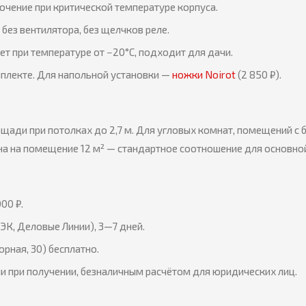
чение при критической температуре корпуса.
без вентилятора, без щелчков реле.
т при температуре от −20°C, подходит для дачи.
плекте. Для напольной установки —
ножки Noirot
(2 850 ₽).
щади при потолках до 2,7 м. Для угловых комнат, помещений с
на на помещение 12 м² — стандартное соотношение для основно
00 ₽.
ЭК, Деловые Линии), 3—7 дней.
орная, 30) бесплатно.
и при получении, безналичным расчётом для юридических лиц.