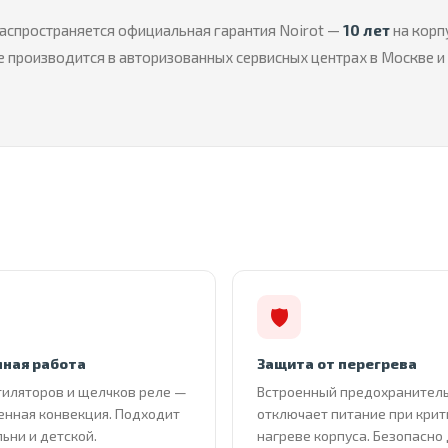
аспространяется официальная гарантия Noirot —
10 лет
на корп
 производится в авторизованных сервисных центрах в Москве и
🛡
ная работа
Защита от перегрева
тиляторов и щелчков реле —
Встроенный предохранител
енная конвекция. Подходит
отключает питание при кри
льни и детской.
нагреве корпуса. Безопасно