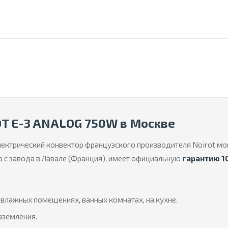
OT E-3 ANALOG 750W в Москве
ектрический конвектор французского производителя Noirot 
ю с завода в Лавале (Франция), имеет официальную
гарантию 1
влажных помещениях, ванных комнатах, на кухне.
аземления.