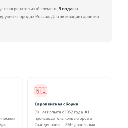
ус и нагревательный элемент,
3 года
на
 крупных городах России. Для активации гарантии
🇳🇴
Европейская сборка
ь
70+ лет опыта с 1952 года. #1
тическом
производитель конвекторов в
 для
Скандинавии — 2М+ довольных