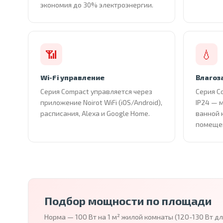
экономия до 30% электроэнергии.
📶
💧
Wi-Fi управление
Влагоз
Серия Compact управляется через
Серия C
приложение Noirot WiFi (iOS/Android),
IP24 — 
расписания, Alexa и Google Home.
ванной 
помеще
Подбор мощности по площади
Норма — 100 Вт на 1 м² жилой комнаты (120-130 Вт д