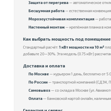
Защита от перегрева
— автоматическое отклю
Бесшумная работа
— естественная конвекция 
Морозоустойчивая комплектация
— работае
Настенный монтаж
— крепёжная планка в ком
Как выбрать мощность под помещение
Стандартный расчёт:
1 кВт мощности на 10 м²
пло
добавьте 20—30%. Эта модель (0.75 кВт) рассчита
Доставка и оплата
По Москве
— курьером 1 день, бесплатно от 5 0
По России
— транспортной компанией (СДЭК, П
Самовывоз
— со склада в Москве (ул. Авиамот
Оплата
— банковской картой онлайн, наличным
Гарантия и сервис