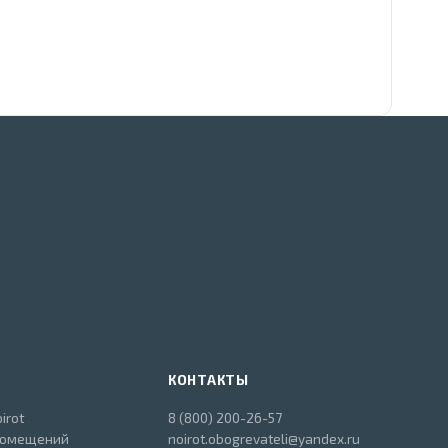
КОНТАКТЫ
irot
8 (800) 200-26-57
помещений
noirot.obogrevateli@yandex.ru