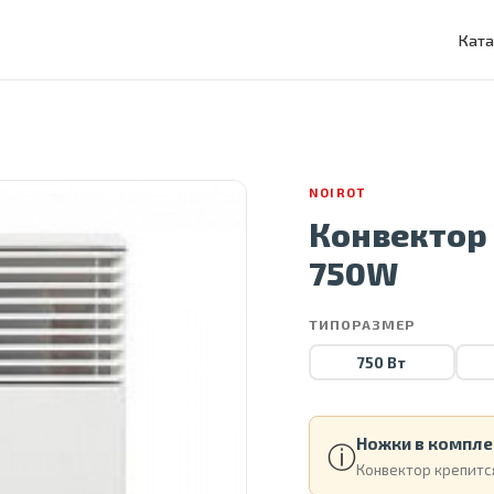
Ката
NOIROT
Конвектор 
750W
ТИПОРАЗМЕР
750 Вт
Ножки в компле
ⓘ
Конвектор крепится