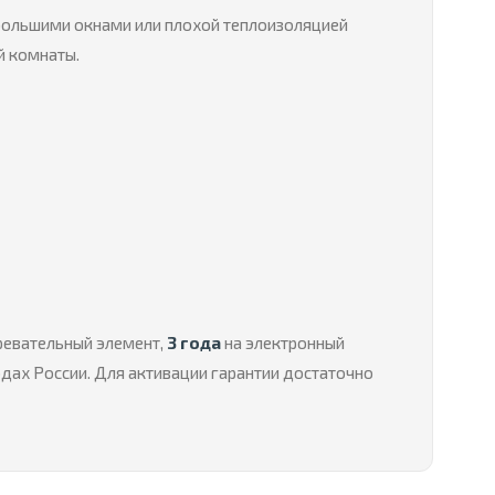
 большими окнами или плохой теплоизоляцией
й комнаты.
гревательный элемент,
3 года
на электронный
одах России. Для активации гарантии достаточно