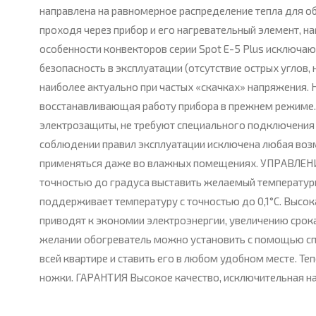
направлена на равномерное распределение тепла для о
проходя через прибор и его нагревательный элемент, 
особенности конвекторов серии Spot Е-5 Plus исключа
безопасность в эксплуатации (отсутствие острых углов,
наиболее актуально при частых «скачках» напряжения.
восстанавливающая работу прибора в прежнем режиме. В
электрозащиты, не требуют специального подключения к
соблюдении правил эксплуатации исключена любая возм
применяться даже во влажных помещениях. УПРАВЛЕНИЕ 
точностью до градуса выставить желаемый температур
поддерживает температуру с точностью до 0,1°С. Высо
приводят к экономии электроэнергии, увеличению сро
желании обогреватель можно установить с помощью спе
всей квартире и ставить его в любом удобном месте. Теп
ножки. ГАРАНТИЯ Высокое качество, исключительная н