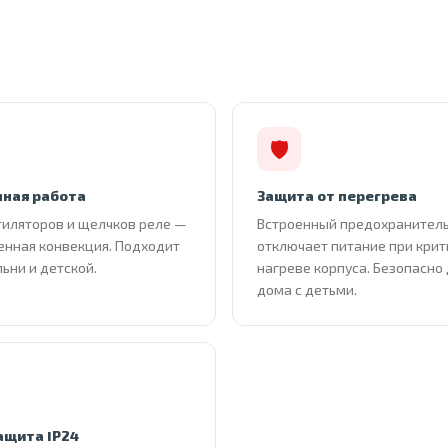
🛡
ная работа
Защита от перегрева
тиляторов и щелчков реле —
Встроенный предохранител
енная конвекция. Подходит
отключает питание при кри
льни и детской.
нагреве корпуса. Безопасно
дома с детьми.
ащита IP24