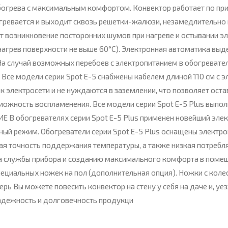
богрева с максимальным комфортом. Конвектор работает по при
нагревается и выходит сквозь решетки-жалюзи, незамедлительн
ют возникновение посторонних шумов при нагреве и остывании э
 нагрев поверхности не выше 60°С). Электронная автоматика выд
 На случай возможных перебоев с электропитанием в обогревате
се модели серии Spot E-5 снабжены кабелем длиной 110 см с эл
 электросети и не нуждаются в заземлении, что позволяет остав
ожность воспламенения. Все модели серии Spot Е-5 Plus выпол
В обогревателях серии Spot Е-5 Plus применен новейший элект
ный режим. Обогреватели серии Spot Е-5 Plus оснащены электр
кая точность поддержания температуры, а также низкая потребл
ка службы прибора и созданию максимального комфорта в поме
циальных ножек на пол (дополнительная опция). Ножки с коле
ерь Вы можете повесить конвектор на стену у себя на даче и, уез
адежность и долговечность продукци