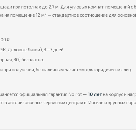
щади при потолках до 2,7 м. Для угловых комнат, помещений с
на на помещение 12 м² — стандартное соотношение для основно
00 ₽.
ЭК, Деловые Линии), 3—7 дней.
орная, 30) бесплатно.
и при получении, безналичным расчётом для юридических лиц.
раняется официальная гарантия Noirot —
10 лет
на корпус и на
я в авторизованных сервисных центрах в Москве и крупных гор