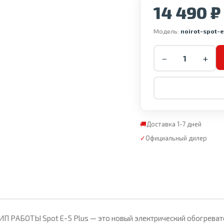
14 490 ₽
Модель:
noirot-spot-
−
+
🚚
Доставка 1-7 дней
✓
Официальный дилер
П РАБОТЫ Spot Е-5 Plus — это новый электрический обогревате