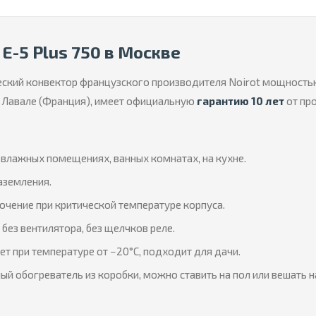
E-5 Plus 750 в Москве
еский конвектор французского производителя Noirot мощност
 в Лавале (Франция), имеет официальную
гарантию 10 лет
от пр
влажных помещениях, ванных комнатах, на кухне.
аземления.
чение при критической температуре корпуса.
без вентилятора, без щелчков реле.
т при температуре от −20°C, подходит для дачи.
й обогреватель из коробки, можно ставить на пол или вешать на