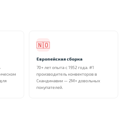
🇳🇴
Европейская сборка
ь
70+ лет опыта с 1952 года. #1
тическом
производитель конвекторов в
 для
Скандинавии — 2М+ довольных
покупателей.