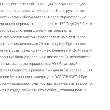
нципу естественной конвекции. Холодный воздух,
о начиная обогревать помещение. Конструктивные
лектрических обогревателей и гарантируют полную
ерживает перепады напряжения от 150 В до 242 В, что
лях предусмотрена функция авторестарта,
ектрической вилкой. Обогреватели имеют II класс
лять их включенными 24 часа в сутки. При точном
нены в брызгозащищенном исполнении (IP 24) и могут
ронный блок управления с дисплеем. Он позволяет с
онным цифровым термостатом ASIC®, который
яемая мощность в режиме ожидания (не более 0,5 Вт)
щении без скачков температуры. ОСОБЕННОСТИ При
сиками позволяют с легкостью перемещать прибор по
жая в город, забирать его с собой, устанавливая на