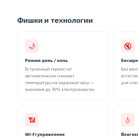
Фишки и технологии
🌙
🔇
Режим день / ночь
Бесшум
Встроенный термостат
Без вен
автоматически снижает
естеств
температуру на заданные часы —
для спа
экономия до 30% электроэнергии.
📶
💧
Wi-Fi управление
Влагоз